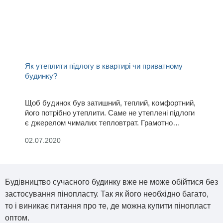
Як утеплити підлогу в квартирі чи приватному
будинку?
Щоб будинок був затишний, теплий, комфортний,
його потрібно утеплити. Саме не утеплені підлоги
є джерелом чималих тепловтрат. Грамотно
проведене утеплення підлоги в сільському
02.07.2020
будинку під плитку, під ламінат або дерево
позбавить домовласника від холоду взимку,
дозволить заощадити на роботі майстрів,
зменшить майбутні витрати на опалення.
Будівництво сучасного будинку вже не може обійтися без
застосування пінопласту. Так як його необхідно багато,
то і виникає питання про те, де можна купити пінопласт
оптом.