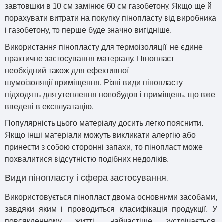
завтовшки в 10 см замінює 60 см газобетону. Якщо ще й
порахувати витрати на покупку пінопласту від виробника
і газобетону, то перше буде значно вигідніше.
Використання
пінопласту
для
термоізоляції
, не єдине
практичне застосування матеріалу. Пінопласт
необхідний також для
ефективної
шумоізоляції
приміщення. Різні види пінопласту
підходять для утеплення новобудов і приміщень, що вже
введені в експлуатацію.
Популярність цього
матеріалу
досить легко пояснити.
Якщо інші матеріали можуть викликати алергію або
принести з собою сторонні запахи, то пінопласт може
похвалитися відсутністю подібних недоліків.
Види пінопласту і сфера застосування.
Використовується пінопласт двома основними засобами,
завдяки яким і проводиться класифікація продукції. У
повсякденному житті, найчастіше зустрічається,