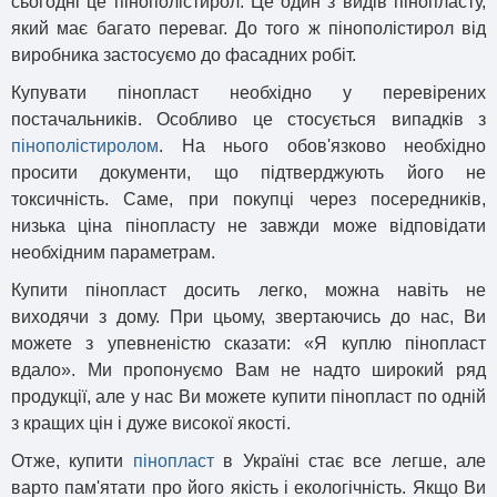
сьогодні це пінополістирол. Це один з видів пінопласту,
який має багато переваг. До того ж пінополістирол від
виробника застосуємо до фасадних робіт.
Купувати пінопласт необхідно у перевірених
постачальників. Особливо це стосується випадків з
пінополістиролом
. На нього обов'язково необхідно
просити документи, що підтверджують його не
токсичність. Саме, при покупці через посередників,
низька ціна пінопласту не завжди може відповідати
необхідним параметрам.
Купити пінопласт досить легко, можна навіть не
виходячи з дому. При цьому, звертаючись до нас, Ви
можете з упевненістю сказати: «Я куплю пінопласт
вдало». Ми пропонуємо Вам не надто широкий ряд
продукції, але у нас Ви можете купити пінопласт по одній
з кращих цін і дуже високої якості.
Отже, купити
пінопласт
в Україні стає все легше, але
варто пам'ятати про його якість і екологічність. Якщо Ви