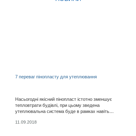
7 переваг пінопласту для утеплювання
Насьогодні якісний пінопласт істотно зменшує
тепловтрати будівлі, при цьому зведена
утеплювальна система буде в рамках навіть
обмеженого бюджету. Це один з небагатьох
11.09.2018
матеріалів, що надає Вам суттєві переваги при
його виокристанні.