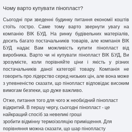
Чому варто купувати пінопласт?
Сьогодні при зведенні будинку питання економії коштів
стоїть гостро. Саме тому варто звернути увагу на
компанію ВІК БУД. На ринку будівельних матеріалів,
досить багато постачальників товарів, але компанія ВІК
БУД надає Вам можливість купити пінопласт від
виробника. Варто чи ні купувати пінопласт ВІК БУД, Ви
зрозумієте, коли порівняйте ціни і якість у різних
постачальників даної категорії товару. Компанія не
говорить про лідерство серед низьких цін, але вона може
з упевненістю сказати, що пінопласт відповідає високим
вимогам безпеки, що дуже важливо.
Отже, питання того для
чого
ж
необхідний
пінопласт
відкритий. В першу чергу, сьогодні пінопласт - це
найкращий спосіб за
невеликі
гроші
зробити
відмінну
термоізоляцію
приміщення. Для
порівняння можна сказати, що шар пінопласту