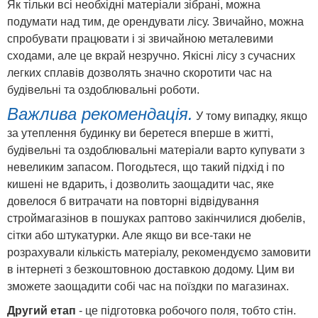
Як тільки всі необхідні матеріали зібрані, можна
подумати над тим, де орендувати лісу. Звичайно, можна
спробувати працювати і зі звичайною металевими
сходами, але це вкрай незручно. Якісні лісу з сучасних
легких сплавів дозволять значно скоротити час на
будівельні та оздоблювальні роботи.
Важлива рекомендація.
У тому випадку, якщо
за утеплення будинку ви беретеся вперше в житті,
будівельні та оздоблювальні матеріали варто купувати з
невеликим запасом. Погодьтеся, що такий підхід і по
кишені не вдарить, і дозволить заощадити час, яке
довелося б витрачати на повторні відвідування
строймагазінов в пошуках раптово закінчилися дюбелів,
сітки або штукатурки. Але якщо ви все-таки не
розрахували кількість матеріалу, рекомендуємо замовити
в інтернеті з безкоштовною доставкою додому. Цим ви
зможете заощадити собі час на поїздки по магазинах.
Другий етап
- це підготовка робочого поля, тобто стін.