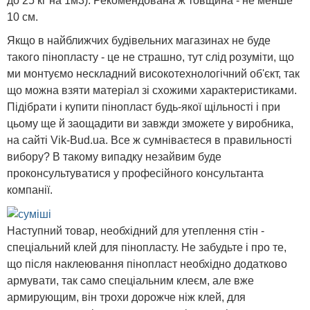
до 25 кг на 1м3). Рекомендована ж товщина - не менше
10 см.
Якщо в найближчих будівельних магазинах не буде
такого пінопласту - це не страшно, тут слід розуміти, що
ми монтуємо нескладний високотехнологічний об'єкт, так
що можна взяти матеріал зі схожими характеристиками.
Підібрати і купити пінопласт будь-якої щільності і при
цьому ще й заощадити ви завжди зможете у виробника,
на сайті Vik-Bud.ua. Все ж сумніваєтеся в правильності
вибору? В такому випадку незайвим буде
проконсультуватися у професійного консультанта
компанії.
Наступний товар, необхідний для утеплення стін -
спеціальний клей для пінопласту. Не забудьте і про те,
що після наклеювання пінопласт необхідно додатково
армувати, так само спеціальним клеєм, але вже
армирующим, він трохи дорожче ніж клей, для