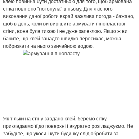
клею повинна бути достатньою для того, щоб армована
сітка повністю "потонула" в ньому. Для якісного
виконання даної роботи вкрай важлива погода - бажано,
щоб в день, коли ви вирішите армувати пінопластові
стіни, вона була тихою і не дуже запеклою. Якщо ж ви
бачите, що клей занадто швидко пересихає, можна
побризкати на нього звичайною водою.
Як тільки на стіну завдано клей, беремо сітку,
прикладаємо її до поверхні і акуратно розгладжуємо. Не
забудьте, що укоси і кути будинку слід обробити за