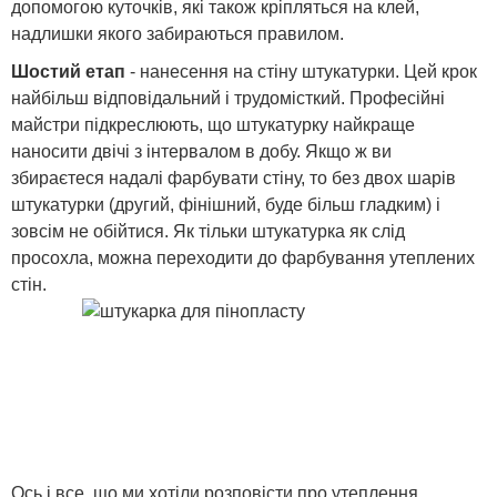
допомогою куточків, які також кріпляться на клей,
надлишки якого забираються правилом.
Шостий етап
- нанесення на стіну штукатурки. Цей крок
найбільш відповідальний і трудомісткий. Професійні
майстри підкреслюють, що штукатурку найкраще
наносити двічі з інтервалом в добу. Якщо ж ви
збираєтеся надалі фарбувати стіну, то без двох шарів
штукатурки (другий, фінішний, буде більш гладким) і
зовсім не обійтися. Як тільки штукатурка як слід
просохла, можна переходити до фарбування утеплених
стін.
Ось і все, що ми хотіли розповісти про утеплення