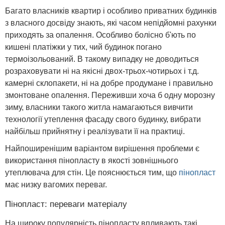
Багато власників квартир і особливо приватних будинків
з власного досвіду знають, які часом непідйомні рахунки
приходять за опалення. Особливо болісно б'ють по
кишені платіжки у тих, чий будинок погано
термоізольований. В такому випадку не доводиться
розраховувати ні на якісні двох-трьох-чотирьох і т.д.
камерні склопакети, ні на добре продумане і правильно
змонтоване опалення. Переживши хоча б одну морозну
зиму, власники такого житла намагаються вивчити
технології утеплення фасаду свого будинку, вибрати
найбільш прийнятну і реалізувати її на практиці.
Найпоширенішим варіантом вирішення проблеми є
використання пінопласту в якості зовнішнього
утеплювача для стін. Це пояснюється тим, що
пінопласт
має низку вагомих переваг.
Пінопласт: переваги матеріалу
На широку популярність пінопласту впливають такі