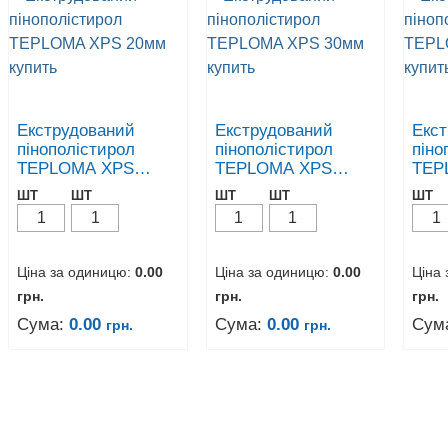
Екструдований
Екструдований
Екс
пінополістирол
пінополістирол
піно
TEPLOMA XPS
TEPLOMA XPS
TEP
20мм
30мм
40м
ШТ
ШТ
ШТ
ШТ
ШТ
Ціна за одиницю:
0.00
Ціна за одиницю:
0.00
Ціна
грн.
грн.
грн.
Сума:
0.00
Сума:
0.00
Сум
грн.
грн.