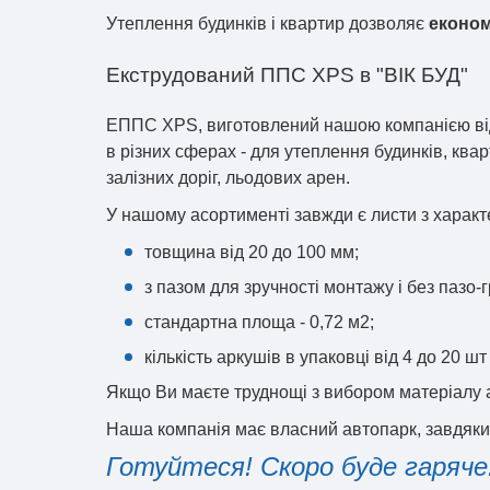
Утеплення будинків і квартир дозволяє
економ
Екструдований ППС XPS в "ВІК БУД"
ЕППС XPS, виготовлений нашою компанією відп
в різних сферах - для утеплення будинків, ква
залізних доріг, льодових арен.
У нашому асортименті завжди є листи з харак
товщина від 20 до 100 мм;
з пазом для зручності монтажу і без пазо-
стандартна площа - 0,72 м2;
кількість аркушів в упаковці від 4 до 20 ш
Якщо Ви маєте труднощі з вибором матеріалу а
Наша компанія має власний автопарк, завдяки 
Готуйтеся! Скоро буде гаряче