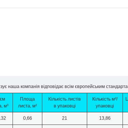
 Паркленд
ЖК Софиевская сф
зує наша компанія відповідає всім європейським стандартам
’єм
Площа
Кількість листів
Кількість м²/
Ц
, м³
листа, м²
в упаковці
упаковці
132
0,66
21
13,86