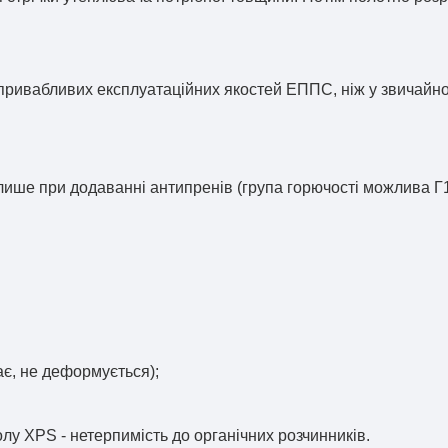
привабливих експлуатаційних якостей ЕППС, ніж у звичайно
 лише при додаванні антипренів (група горючості можлива Г1,
ає, не деформується);
лу XPS - нетерпимість до органічних розчинників.