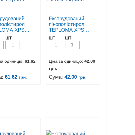
трудований
Екструдований
полістирол
пінополістирол
LOMA XPS
TEPLOMA XPS
 - 2-й СОРТ
20мм - 2-й СОРТ
ШТ
ШТ
ШТ
 за одиницю:
61.62
Ціна за одиницю:
42.00
грн.
а:
61.62
Сума:
42.00
грн.
грн.