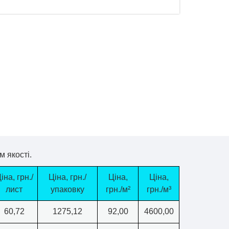
ера
ЖК СОФИЯ РЕЗИДЕНС
 якості.
іна, грн./
Ціна, грн./
Ціна,
Ціна,
лист
упаковку
грн./м²
грн./м³
60,72
1275,12
92,00
4600,00