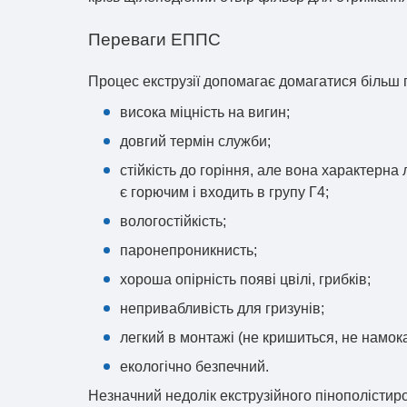
Переваги ЕППС
Процес екструзії допомагає домагатися більш 
висока міцність на вигин;
довгий термін служби;
стійкість до горіння, але вона характерна
є горючим і входить в групу Г4;
вологостійкість;
паронепроникнисть;
хороша опірність появі цвілі, грибків;
непривабливість для гризунів;
легкий в монтажі (не кришиться, не намок
екологічно безпечний.
Незначний недолік екструзійного пінополістиро