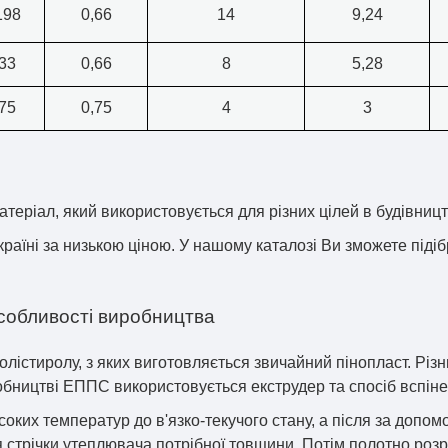
198
0,66
14
9,24
33
0,66
8
5,28
75
0,75
4
3
теріал, який використовується для різних цілей в будівництв
аїні за низькою ціною. У нашому каталозі Ви зможете підіб
особливості виробництва
лістиролу, з яких виготовляється звичайний пінопласт. Різн
робництві ЕППС використовується екструдер та спосіб вспін
соких температур до в'язко-текучого стану, а після за доп
я стрічки утеплювача потрібної товщини. Потім полотно розр