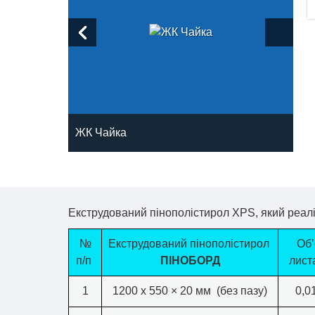
ЖК Чайка
ЖК
Екструдований пінополістирол XPS, який реалі
№
Екструдований пінополістирол
Об
п/п
ПІНОБОРД
листа
1
1200 х 550 × 20 мм (без пазу)
0,0