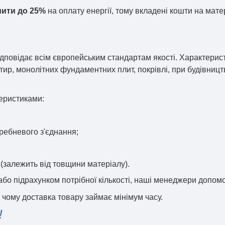
ити до 25%
на оплату енергії, тому вкладені кошти на мат
овідає всім європейським стандартам якості. Характерист
ртир, монолітних фундаментних плит, покрівлі, при будівницт
теристиками:
гребневого з'єднання;
т (залежить від товщини матеріалу).
бо підрахунком потрібної кількості, наші менеджери допом
чому доставка товару займає мінімум часу.
!