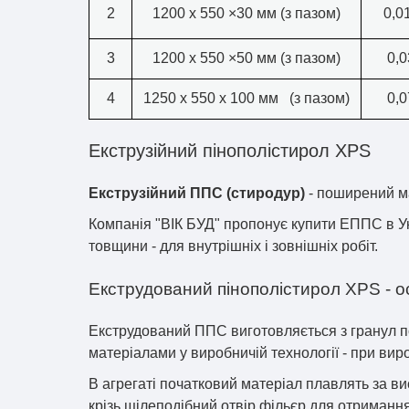
2
1200 х 550 ×30 мм (з пазом)
0,0
3
1200 х 550 ×50 мм (з пазом)
0,0
4
1250 х 550 х 100 мм (з пазом)
0,0
Екструзійний пінополістирол XPS
Екструзійний ППС (стиродур)
- поширений ма
Компанія "ВІК БУД" пропонує купити ЕППС в Укр
товщини - для внутрішніх і зовнішніх робіт.
Екструдований пінополістирол XPS - 
Екструдований ППС виготовляється з гранул по
матеріалами у виробничій технології - при ви
В агрегаті початковий матеріал плавлять за ви
крізь щілеподібний отвір фільєр для отриманн