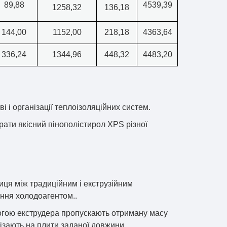
89,88
4539,39
1258,32
136,18
144,00
1152,00
218,18
4363,64
336,24
1344,96
448,32
4483,20
і і організації теплоізоляційних систем.
рати якісний пінополістирол XPS різної
иця між традиційним і екструзійним
ення холодоагентом..
омогою екструдера пропускають отриману масу
ізають на плити заданої довжини.