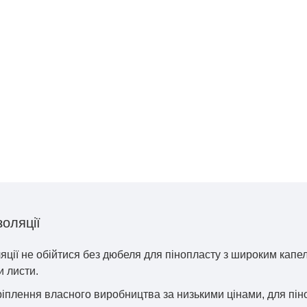
золяції
золяції не обійтися без дюбеля для пінопласту з широким ка
и листи.
ріплення власного виробництва за низькими цінами, для пін