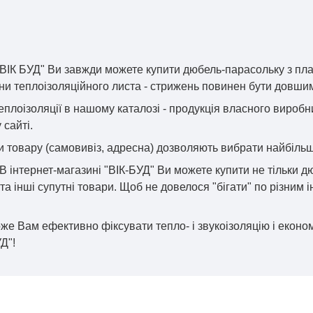
"ВІК БУД" Ви завжди можете купити дюбель-парасольку з пл
и теплоізоляційного листа - стрижень повинен бути довшим
еплоізоляції в нашому каталозі - продукція власного виробн
сайті.
и товару (самовивіз, адресна) дозволяють вибрати найбільш 
В інтернет-магазині "ВІК-БУД" Ви можете купити не тільки дю
 та інші супутні товари. Щоб не довелося "бігати" по різним
е Вам ефективно фіксувати тепло- і звукоізоляцію і економ
Д"!