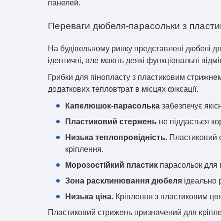
панелей.
Переваги дюбеля-парасольки з пласт
На будівельному ринку представлені дюбелі дл
ідентичні, але мають деякі функціональні відмі
Грибки для пінопласту з пластиковим стрижнем
додаткових тепловтрат в місцях фіксації.
Капелюшок-парасолька
забезпечує якіс
Пластиковий стержень
не піддається кор
Низька теплопровідність.
Пластиковий с
кріплення.
Морозостійкий пластик
парасольок для п
Зона расклинювання дюбеля
ідеально 
Низька ціна.
Кріплення з пластиковим цвя
Пластиковий стрижень призначений для кріпленн