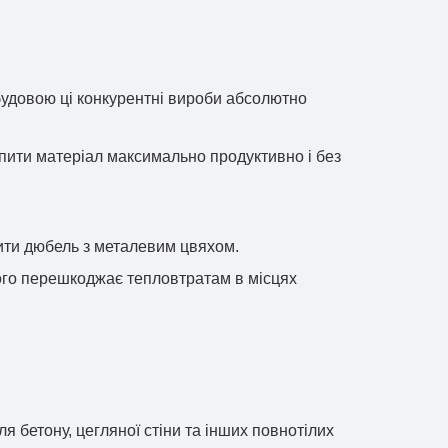
будовою ці конкурентні вироби абсолютно
пити матеріал максимально продуктивно і без
іпити дюбель з металевим цвяхом.
ого перешкоджає тепловтратам в місцях
я бетону, цегляної стіни та інших повнотілих