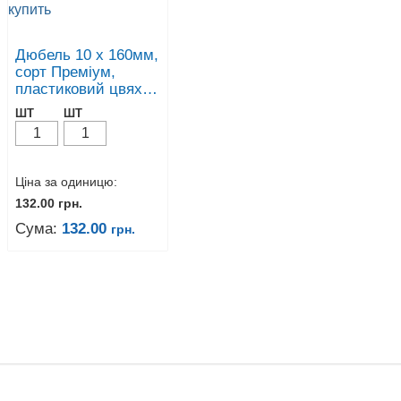
Дюбель 10 х 160мм,
сорт Преміум,
пластиковий цвях,
для кріплення
ШТ
ШТ
теплоізоляції
Ціна за одиницю:
132.00
грн.
Сума:
132.00
грн.