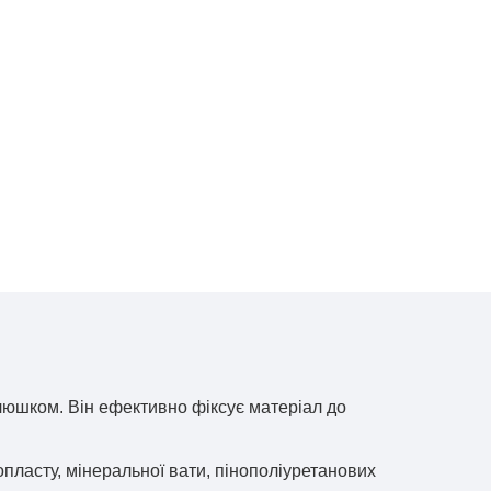
пелюшком. Він ефективно фіксує матеріал до
опласту, мінеральної вати, пінополіуретанових