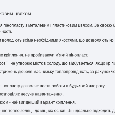
иковим цвяхом
я пінопласту з металевим і пластиковим цвяхом. За своєю 
нності.
 володіють всіма необхідними якостями, що дозволяють крі
не кріплення, не пробиваючи м'який пінопласт.
озії і не утворює містків холоду, що відбувається, якщо кр
трижень дюбеля має низьку теплопровідність, за рахунок ч
інопласту дозволяє вести роботи в будь-який час року.
розподіляє несуче навантаження.
хом - найвигідніший варіант кріплення.
я теплоізоляції до міцних основ. Він ідеально підходить дл