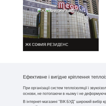
ЖК "Мега Сити"
ЖК "София"
ЖК "Липинка"
ЖК "Grand Life"
ЖК СОФИЯ РЕЗИДЕНС
Ефективне і вигідне кріплення теплоі
При організації систем теплоізоляції і звукоі
основи, не потопаючи в ньому і не деформуюч
В інтернет-магазині "ВІК БУД" широкий вибір к