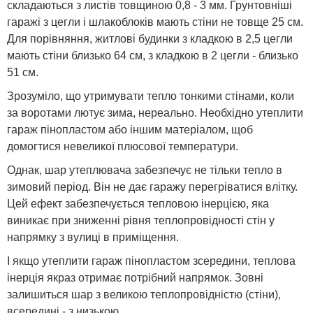
складаються з листів товщиною 0,8 - 3 мм. Грунтовніші
гаражі з цегли і шлакоблоків мають стіни не товще 25 см.
Для порівняння, житлові будинки з кладкою в 2,5 цегли
мають стіни близько 64 см, з кладкою в 2 цегли - близько
51 см.
Зрозуміло, що утримувати тепло тонкими стінами, коли
за воротами лютує зима, нереально. Необхідно утеплити
гараж пінопластом або іншим матеріалом, щоб
домогтися невеликої плюсової температури.
Однак, шар утеплювача забезпечує не тільки тепло в
зимовий період. Він не дає гаражу перегріватися влітку.
Цей ефект забезпечується тепловою інерцією, яка
виникає при зниженні рівня теплопровідності стін у
напрямку з вулиці в приміщення.
І якщо утеплити гараж пінопластом зсередини, теплова
інерція якраз отримає потрібний напрямок. Зовні
залишиться шар з великою теплопровідністю (стіни),
всередині - з низькою.