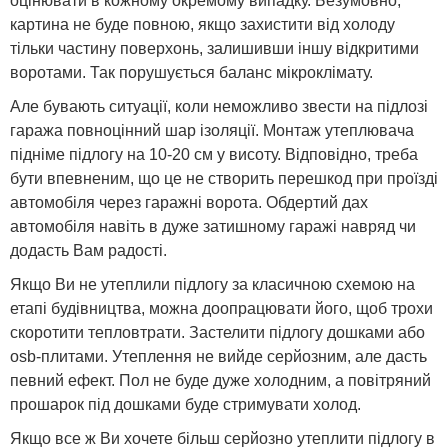
оцінювати в кожному окремому випадку. Безумовно,
картина не буде повною, якщо захистити від холоду
тільки частину поверхонь, залишивши іншу відкритими
воротами. Так порушується баланс мікроклімату.
Але бувають ситуації, коли неможливо звести на підлозі
гаража повноцінний шар ізоляції. Монтаж утеплювача
підніме підлогу на 10-20 см у висоту. Відповідно, треба
бути впевненим, що це не створить перешкод при проїзді
автомобіля через гаражні ворота. Обдертий дах
автомобіля навіть в дуже затишному гаражі навряд чи
додасть Вам радості.
Якщо Ви не утеплили підлогу за класичною схемою на
етапі будівництва, можна доопрацювати його, щоб трохи
скоротити тепловтрати. Застелити підлогу дошками або
osb-плитами. Утеплення не вийде серйозним, але дасть
певний ефект. Пол не буде дуже холодним, а повітряний
прошарок під дошками буде стримувати холод.
Якщо все ж Ви хочете більш серйозно утеплити підлогу в