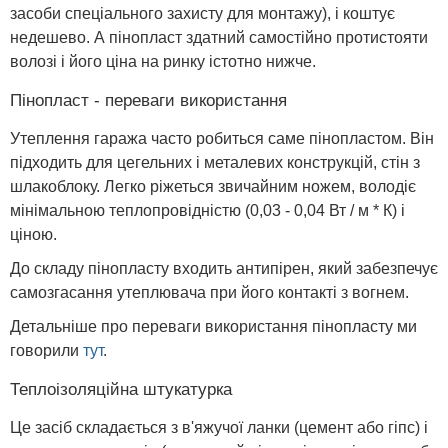
засоби спеціального захисту для монтажу), і коштує
недешево. А пінопласт здатний самостійно протистояти
волозі і його ціна на ринку істотно нижче.
Пінопласт - переваги використання
Утеплення гаража часто робиться саме пінопластом. Він
підходить для цегельних і металевих конструкцій, стін з
шлакоблоку. Легко ріжеться звичайним ножем, володіє
мінімальною теплопровідністю (0,03 - 0,04 Вт / м * К) і
ціною.
До складу пінопласту входить антипірен, який забезпечує
самозгасання утеплювача при його контакті з вогнем.
Детальніше про переваги використання пінопласту ми
говорили
тут
.
Теплоізоляційна штукатурка
Це засіб складається з в'яжучої ланки (цемент або гіпс) і