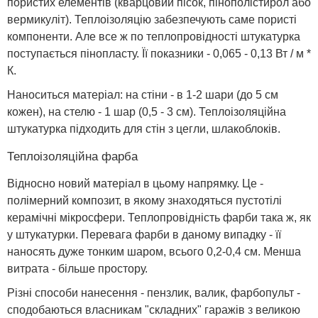
пористих елементів (кварцовий пісок, пінополістирол або
вермикуліт). Теплоізоляцію забезпечують саме пористі
компоненти. Але все ж по теплопровідності штукатурка
поступається пінопласту. Її показники - 0,065 - 0,13 Вт / м *
К.
Наноситься матеріал: на стіни - в 1-2 шари (до 5 см
кожен), на стелю - 1 шар (0,5 - 3 см). Теплоізоляційна
штукатурка підходить для стін з цегли, шлакоблоків.
Теплоізоляційна фарба
Відносно новий матеріал в цьому напрямку. Це -
полімерний композит, в якому знаходяться пустотілі
керамічні мікросфери. Теплопровідність фарби така ж, як
у штукатурки. Перевага фарби в даному випадку - її
наносять дуже тонким шаром, всього 0,2-0,4 см. Менша
витрата - більше простору.
Різні способи нанесення - пензлик, валик, фарбопульт -
сподобаються власникам "складних" гаражів з великою