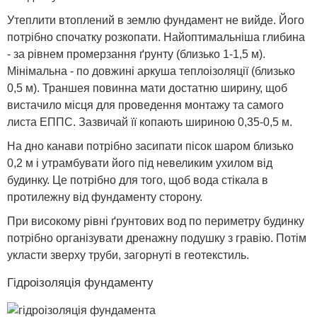
Утеплити втоплений в землю фундамент не вийде. Його
потрібно спочатку розкопати. Найоптимальніша глибина
- за рівнем промерзання ґрунту (близько 1-1,5 м).
Мінімальна - по довжині аркуша теплоізоляції (близько
0,5 м). Траншея повинна мати достатню ширину, щоб
вистачило місця для проведення монтажу та самого
листа ЕППС. Зазвичай її копають шириною 0,35-0,5 м.
На дно канави потрібно засипати пісок шаром близько
0,2 м і утрамбувати його під невеликим ухилом від
будинку. Це потрібно для того, щоб вода стікала в
протилежну від фундаменту сторону.
При високому рівні ґрунтових вод по периметру будинку
потрібно організувати дренажну подушку з гравію. Потім
укласти зверху труби, загорнуті в геотекстиль.
Гідроізоляція фундаменту