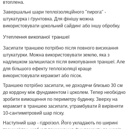
втоплена.
Завершальні шари теплоізоляційного "пирога" -
штукатурка і ґрунтовка. Для фінішу можна
використовувати цокольний сайдинг або іншу обробку.
Утеплення викопаної траншеї
Засипати траншею потрібно після повного висихання
штукатурки. Можна використовувати землю, яка з
надлишком залишилася після викопування траншеї. Але
для більшого ефекту теплоізоляції краще
використовувати керамзит або пісок.
Траншею потрібно засипати, не доходячи близько 30 см
до кордону між фундаментом і цоколем. Тепер необхідно
зробити вимощення по периметру будинку. Зверху на
керамзит в траншею засипати, утрамбувати й вирівняти
10-сантиметровий шар піску.
Наступний шар - гідроізол. Його укладають по ширині