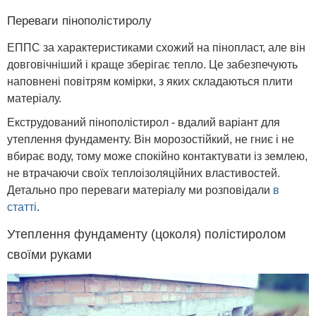
Переваги пінополістиролу
ЕППС за характеристиками схожий на пінопласт, але він
довговічніший і краще зберігає тепло. Це забезпечують
наповнені повітрям комірки, з яких складаються плити
матеріалу.
Екструдований пінополістирол - вдалий варіант для
утеплення фундаменту. Він морозостійкий, не гниє і не
вбирає воду, тому може спокійно контактувати із землею,
не втрачаючи своїх теплоізоляційних властивостей.
Детально про переваги матеріалу ми розповідали
в
статті
.
Утеплення фундаменту (цоколя) полістиролом
своїми руками