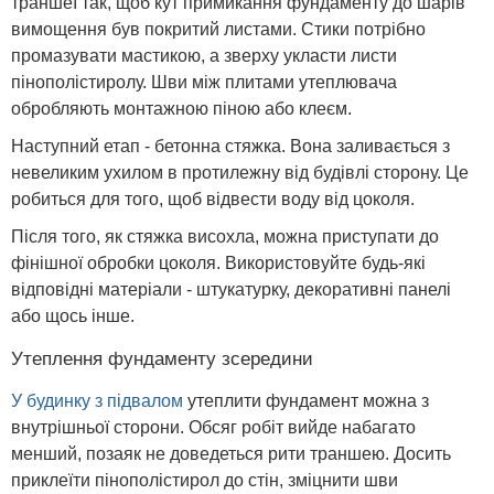
траншеї так, щоб кут примикання фундаменту до шарів
вимощення був покритий листами. Стики потрібно
промазувати мастикою, а зверху укласти листи
пінополістиролу. Шви між плитами утеплювача
обробляють монтажною піною або клеєм.
Наступний етап - бетонна стяжка. Вона заливається з
невеликим ухилом в протилежну від будівлі сторону. Це
робиться для того, щоб відвести воду від цоколя.
Після того, як стяжка висохла, можна приступати до
фінішної обробки цоколя. Використовуйте будь-які
відповідні матеріали - штукатурку, декоративні панелі
або щось інше.
Утеплення фундаменту зсередини
У будинку з підвалом
утеплити фундамент можна з
внутрішньої сторони. Обсяг робіт вийде набагато
менший, позаяк не доведеться рити траншею. Досить
приклеїти пінополістирол до стін, зміцнити шви