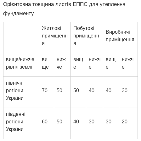
Орієнтовна товщина листів ЕППС для утеплення
фундаменту
Житлові
Побутові
Виробничі
приміщенн
приміщенн
приміщення
я
я
вище/нижче
ви
ниж
вищ
нижч
вищ
нижч
рівня землі
ще
че
е
е
е
е
північні
регіони
70
50
50
40
40
30
України
південні
регіони
60
50
40
30
30
20
України