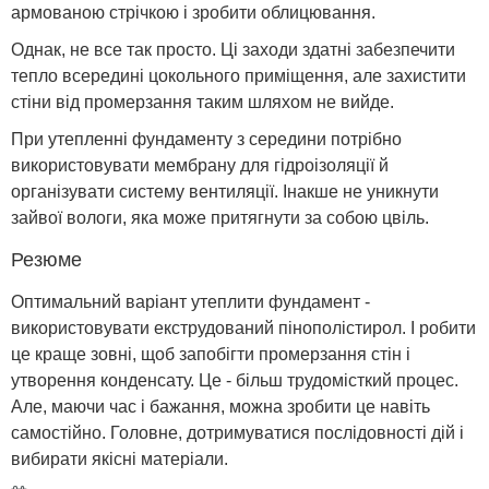
армованою стрічкою і зробити облицювання.
Однак, не все так просто. Ці заходи здатні забезпечити
тепло всередині цокольного приміщення, але захистити
стіни від промерзання таким шляхом не вийде.
При утепленні фундаменту з середини потрібно
використовувати мембрану для гідроізоляції й
організувати систему вентиляції. Інакше не уникнути
зайвої вологи, яка може притягнути за собою цвіль.
Резюме
Оптимальний варіант утеплити фундамент -
використовувати екструдований пінополістирол. І робити
це краще зовні, щоб запобігти промерзання стін і
утворення конденсату. Це - більш трудомісткий процес.
Але, маючи час і бажання, можна зробити це навіть
самостійно. Головне, дотримуватися послідовності дій і
вибирати якісні матеріали.