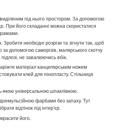
з виділеним під нього простором. За допомогою
'єр. При його складанні можна скористатися
грамами.
 Зробити необхідні розрізи та зігнути так, щоб
о за допомогою саморізів, малярського скотчу
 підлозі, не завалюючись вбік.
 Наріжте матеріал канцелярським ножем
стовувати клей для пінопласту. Стільниця
ь-якою універсальною шпаклівкою.
оемульсійною фарбами без запаху. Тут
рати відтінок під інтер'єр.
красити його.