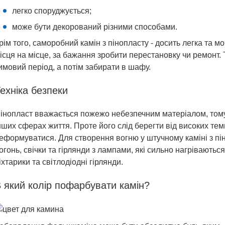
легко споруджується;
може бути декорований різними способами.
рім того, саморобний камін з пінопласту - досить легка та мо
ісця на місце, за бажання зробити перестановку чи ремонт. 
имовий період, а потім забирати в шафу.
ехніка безпеки
інопласт вважається пожежо небезпечним матеріалом, тому 
нших сферах життя. Проте його слід берегти від високих тем
еформуватися. Для створення вогню у штучному каміні з пі
огонь, свічки та гірлянди з лампами, які сильно нагріваються
іхтарики та світлодіодні гірлянди.
 який колір пофарбувати камін?