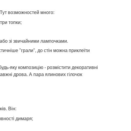
Тут возможностей много:
три топки;
к або зі звичайними лампочками.
стичніше "грали", до стін можна приклеїти
будь-яку композицію - розмістити декоративні
правжні дрова. А пара ялинових гілочок
ів. Він:
явності димаря;