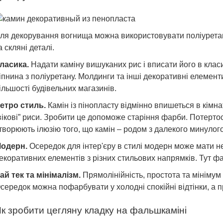
ля декорування вогнища можна використовувати поліуретано
а скляні деталі.
ласика.
Надати каміну вишуканих рис і вписати його в клас
іпнина з поліуретану. Молдинги та інші декоративні елемен
ільшості будівельних магазинів.
етро стиль.
Камін із пінопласту відмінно впишеться в кімн
вікові” риси. Зробити це допоможе старіння фарби. Потертос
творюють ілюзію того, що камін – родом з далекого минулого
одерн.
Осередок для інтер'єру в стилі модерн може мати не
екоративних елементів з різних стильових напрямків. Тут фан
ай тек та мінімалізм.
Прямолінійність, простота та мінімум 
середок можна пофарбувати у холодні спокійні відтінки, а 
к зробити цегляну кладку на фальшкаміні