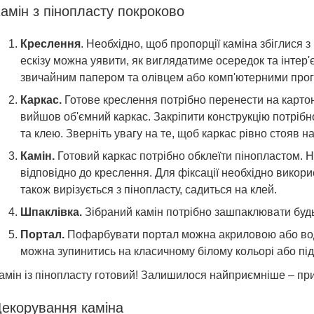
амін з пінопласту покроково
Креслення
. Необхідно, щоб пропорції каміна збіглися 
ескізу можна уявити, як виглядатиме осередок та інтер
звичайним папером та олівцем або комп'ютерними про
Каркас.
Готове креслення потрібно перенести на картон.
вийшов об'ємний каркас. Закріпити конструкцію потрібн
та клею. Зверніть увагу на те, щоб каркас рівно стояв на
Камін.
Готовий каркас потрібно обклеїти пінопластом.
відповідно до креслення. Для фіксації необхідно викори
також вирізується з пінопласту, садиться на клей.
Шпаклівка.
Зібраний камін потрібно зашпаклювати буд
Портал.
Пофарбувати портал можна акриловою або вод
можна зупинитись на класичному білому кольорі або підіб
амін із пінопласту готовий! Залишилося найприємніше – при
екорування каміна