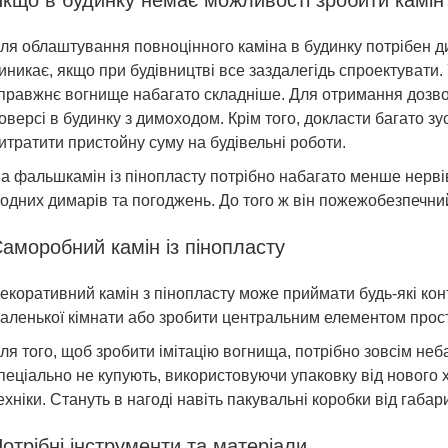
ля облаштування повноцінного каміна в будинку потрібен д
иникає, якщо при будівництві все заздалегідь спроектувати
правжнє вогнище набагато складніше. Для отримання дозво
оверсі в будинку з димоходом. Крім того, докласти багато зу
итратити пристойну суму на будівельні роботи.
а фальшкамін із пінопласту потрібно набагато менше нервів
одних димарів та погоджень. До того ж він пожежобезпечний 
аморобний камін із пінопласту
екоративний камін з пінопласту може приймати будь-які кон
аленької кімнати або зробити центральним елементом просто
ля того, щоб зробити імітацію вогнища, потрібно зовсім неба
пеціально не купують, використовуючи упаковку від нового х
ехніки. Стануть в нагоді навіть пакувальні коробки від габари
отрібні інструменти та матеріали