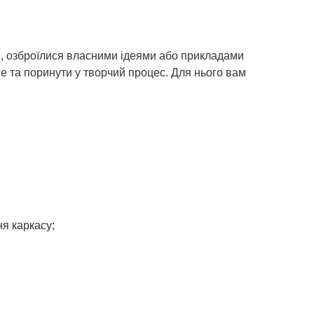
, озброїлися власними ідеями або прикладами
не та поринути у творчий процес. Для нього вам
я каркасу;