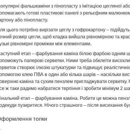
опулярні фальшкаміни з пінопласту з імітацією цегляної або
опомагають готові пластикові панелі з рельєфним малюнком.
артону або пінопласту.
ля цього потрібно вирізати цеглу з гофрокартону – підійдуть
очний розмір цегли, щоб кладка вийшла рівномірною та крас
узькі рівномірні проміжки між елементами.
аступний етап – фарбування каміна білою фарбою одним шар
опоможуть паперові серветки. Ними треба обклеїти висохлий
ерветок створює ілюзію штукатурки та підвищує реалістичніс
опомогою клею ПВА в один або кілька шарів – наскільки вис
оверхню каміна та сухим пензлем пригладжувати серветку. 
се ж таки радимо набратися терпіння і зробити мінімум 2 ша
інальний етап – фарбування каміна. Робити це можна пензл
одекуди пузиритися. Нічого страшного – після висихання бу
формлення топки