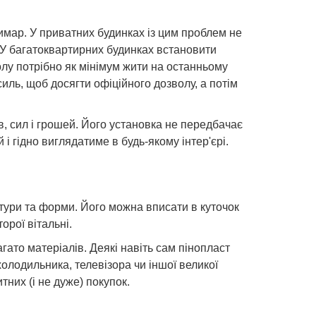
имар. У приватних будинках із цим проблем не
. У багатоквартирних будинках встановити
лу потрібно як мінімум жити на останньому
силь, щоб досягти офіційного дозволу, а потім
, сил і грошей. Його установка не передбачає
і гідно виглядатиме в будь-якому інтер'єрі.
тури та форми. Його можна вписати в куточок
рої вітальні.
гато матеріалів. Деякі навіть сам пінопласт
олодильника, телевізора чи іншої великої
тних (і не дуже) покупок.