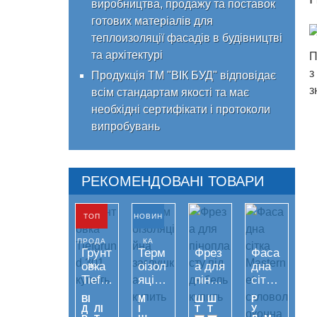
виробництва, продажу та поставок
готових матеріалів для
теплоизоляції фасадів в будівництві
та архітектурі
П
з
Продукція ТМ "ВІК БУД" відповідає
з
всім стандартам якості та має
необхідні сертифікати і протоколи
випробувань
РЕКОМЕНДОВАНІ ТОВАРИ
ТОП
НОВИН
ПРОДА
КА
Грунт
Терм
Фрез
Фаса
овка
оізол
а для
дна
Ж
Tiefgr
яційн
піноп
сітка
und
а
ласт
Mast
ВІ
М
Ш
Ш
Р
301
заглу
у під
ernet
Д
ЛІ
І
Т
Т
У