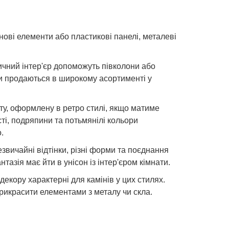
ві елементи або пластикові панелі, металеві
ичний інтер'єр допоможуть півколони або
ти продаються в широкому асортименті у
ату, оформлену в ретро стилі, якщо матиме
ті, подряпини та потьмянілі кольори
.
звичайні відтінки, різні форми та поєднання
тазія має йти в унісон із інтер'єром кімнати.
декору характерні для камінів у цих стилях.
прикрасити елементами з металу чи скла.