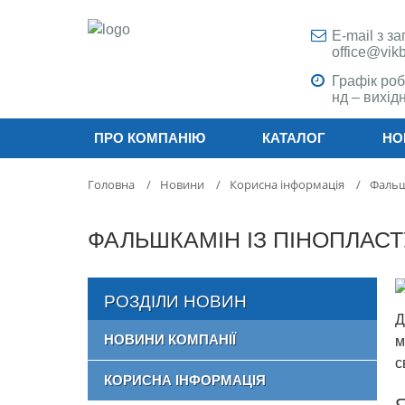
E-mail з з
office@vik
Графік роб
нд – вихідн
ПРО КОМПАНІЮ
КАТАЛОГ
НО
Головна
/
Новини
/
Корисна інформація
/
Фальш
ФАЛЬШКАМІН ІЗ ПІНОПЛАС
РОЗДІЛИ НОВИН
Д
НОВИНИ КОМПАНІЇ
м
с
КОРИСНА ІНФОРМАЦІЯ
Я