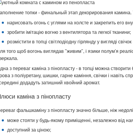
аполнение топки - финальный этап декорирования камина. 
нарисовать огонь с углями на холсте и закрепить его вну
зробити імітацію вогню з вентилятора та легкої тканини;
розмістити в топці світлодіодну гірлянду у вигляді свічо
ля того щоб вогонь виглядав "живим", і язики полум'я реалі
зеркала.
дна з переваг каміна з пінопласту - в топці можна створити 
рова з поліуретану, шишки, гарне каміння, свічки і навіть с
середині додадуть затишний хвойний аромат.
люси каміна з пінопласту
ереваг фальшкаміну з пінопласту значно більше, ніж недолік
може стояти у будь-якому приміщенні, незалежно від на
доступний за ціною;