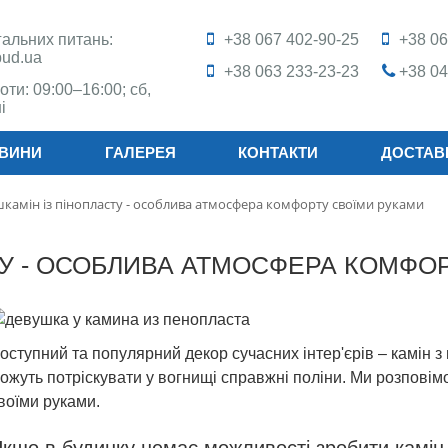
агальних питань:
+38 067 402-90-25
+38 06
bud.ua
+38 063 233-23-23
+38 04
оти: 09:00–16:00; сб,
і
ВИНИ
ГАЛЕРЕЯ
КОНТАКТИ
ДОСТАВ
камін із пінопласту - особлива атмосфера комфорту своїми руками
ТУ - ОСОБЛИВА АТМОСФЕРА КОМФО
оступний та популярний декор сучасних інтер'єрів – камін з 
ожуть потріскувати у вогнищі справжні поліни. Ми розповімо,
воїми руками.
кщо в будинку немає можливості зробити камін