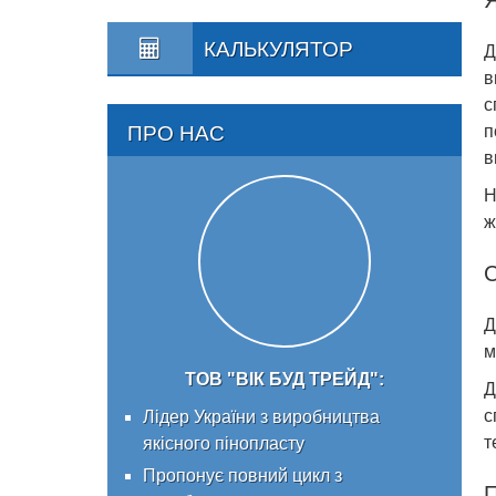
КАЛЬКУЛЯТОР
Д
в
с
п
ПРО НАС
в
Н
ж
С
Д
м
ТОВ "ВІК БУД ТРЕЙД":
Д
с
Лідер України з виробництва
т
якісного пінопласту
Пропонує повний цикл з
П