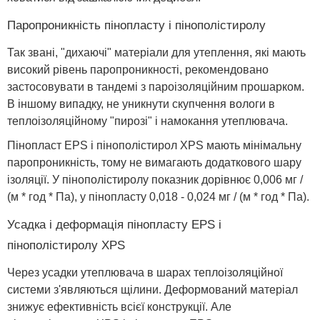
Паропроникність пінопласту і пінополістиролу
Так звані, "дихаючі" матеріали для утеплення, які мають
високий рівень паропроникності, рекомендовано
застосовувати в тандемі з пароізоляційним прошарком.
В іншому випадку, не уникнути скупчення вологи в
теплоізоляційному "пирозі" і намокання утеплювача.
Пінопласт EPS і пінополістирол XPS мають мінімальну
паропроникність, тому не вимагають додаткового шару
ізоляції. У пінополістиролу показник дорівнює 0,006 мг /
(м * год * Па), у пінопласту 0,018 - 0,024 мг / (м * год * Па).
Усадка і деформація пінопласту EPS і
пінополістиролу XPS
Через усадки утеплювача в шарах теплоізоляційної
системи з'являються щілини. Деформований матеріал
знижує ефективність всієї конструкції. Але