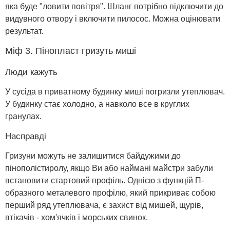
яка буде "ловити повітря". Шланг потрібно підключити до
видувного отвору і включити пилосос. Можна оцінювати
результат.
Міф 3. Пінопласт гризуть миші
Люди кажуть
У сусіда в приватному будинку миші погризли утеплювач.
У будинку стає холодно, а навколо все в круглих
гранулах.
Насправді
Гризуни можуть не залишитися байдужими до
пінополістиролу, якщо Ви або наймані майстри забули
встановити стартовий профіль. Однією з функцій П-
образного металевого профілю, який прикриває собою
перший ряд утеплювача, є захист від мишей, щурів,
втікачів - хом'ячків і морських свинок.