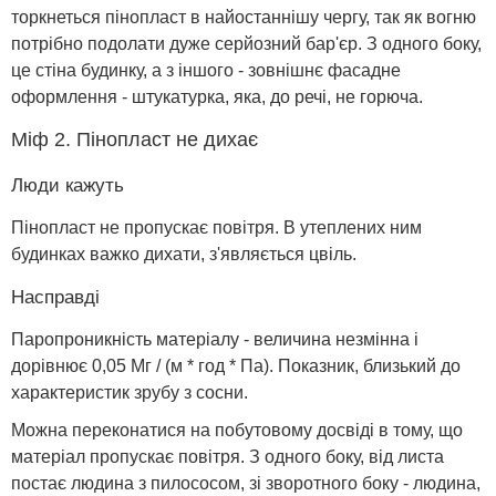
торкнеться пінопласт в найостаннішу чергу, так як вогню
потрібно подолати дуже серйозний бар'єр. З одного боку,
це стіна будинку, а з іншого - зовнішнє фасадне
оформлення - штукатурка, яка, до речі, не горюча.
Міф 2. Пінопласт не дихає
Люди кажуть
Пінопласт не пропускає повітря. В утеплених ним
будинках важко дихати, з'являється цвіль.
Насправді
Паропроникність матеріалу - величина незмінна і
дорівнює 0,05 Мг / (м * год * Па). Показник, близький до
характеристик зрубу з сосни.
Можна переконатися на побутовому досвіді в тому, що
матеріал пропускає повітря. З одного боку, від листа
постає людина з пилососом, зі зворотного боку - людина,