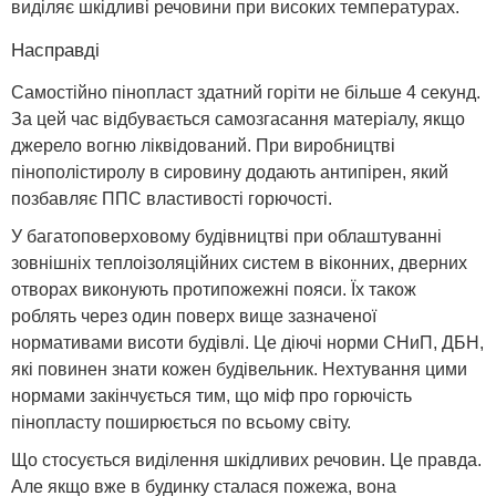
виділяє шкідливі речовини при високих температурах.
Насправді
Самостійно пінопласт здатний горіти не більше 4 секунд.
За цей час відбувається самозгасання матеріалу, якщо
джерело вогню ліквідований. При виробництві
пінополістиролу в сировину додають антипірен, який
позбавляє ППС властивості горючості.
У багатоповерховому будівництві при облаштуванні
зовнішніх теплоізоляційних систем в віконних, дверних
отворах виконують протипожежні пояси. Їх також
роблять через один поверх вище зазначеної
нормативами висоти будівлі. Це діючі норми СНиП, ДБН,
які повинен знати кожен будівельник. Нехтування цими
нормами закінчується тим, що міф про горючість
пінопласту поширюється по всьому світу.
Що стосується виділення шкідливих речовин. Це правда.
Але якщо вже в будинку сталася пожежа, вона