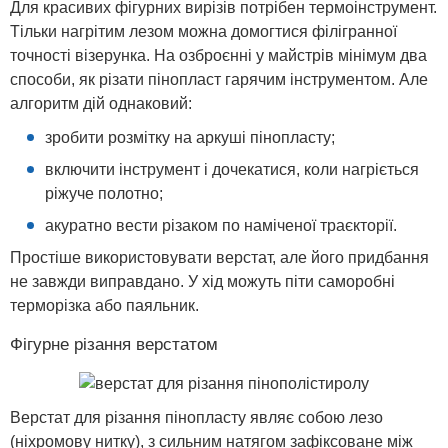
Для красивих фігурних вирізів потрібен термоінструмент.
Тільки нагрітим лезом можна домогтися філігранної
точності візерунка. На озброєнні у майстрів мінімум два
способи, як різати пінопласт гарячим інструментом. Але
алгоритм дій однаковий:
зробити розмітку на аркуші пінопласту;
включити інструмент і дочекатися, коли нагріється
ріжуче полотно;
акуратно вести різаком по наміченої траєкторії.
Простіше використовувати верстат, але його придбання
не завжди виправдано. У хід можуть піти саморобні
терморізка або паяльник.
Фігурне різання верстатом
Верстат для різання пінопласту являє собою лезо
(ніхромову нитку), з сильним натягом зафіксоване між