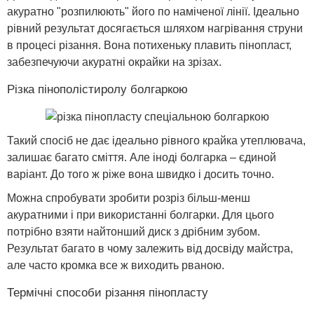
акуратно "розпилюють" його по наміченої лінії. Ідеально
рівний результат досягається шляхом нагрівання струни
в процесі різання. Вона потихеньку плавить пінопласт,
забезпечуючи акуратні окрайки на зрізах.
Різка пінополістиролу болгаркою
Такий спосіб не дає ідеально рівного крайка утеплювача,
залишає багато сміття. Але іноді болгарка – єдиной
варіант. До того ж ріже вона швидко і досить точно.
Можна спробувати зробити розріз більш-менш
акуратними і при використанні болгарки. Для цього
потрібно взяти найтонший диск з дрібним зубом.
Результат багато в чому залежить від досвіду майстра,
але часто кромка все ж виходить рваною.
Термічні способи різання пінопласту