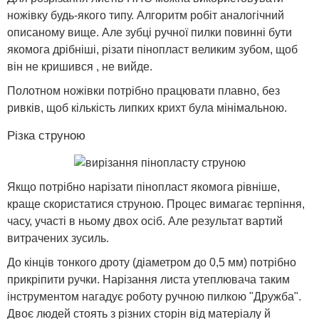
ножівку будь-якого типу. Алгоритм робіт аналогічний
описаному вище. Але зубці ручної пилки повинні бути
якомога дрібніші, різати пінопласт великим зубом, щоб
він не кришився , не вийде.
Полотном ножівки потрібно працювати плавно, без
ривків, щоб кількість липких крихт була мінімальною.
Різка струною
Якщо потрібно нарізати пінопласт якомога рівніше,
краще скористатися струною. Процес вимагає терпіння,
часу, участі в ньому двох осіб. Але результат вартий
витрачених зусиль.
До кінців тонкого дроту (діаметром до 0,5 мм) потрібно
прикріпити ручки. Нарізання листа утеплювача таким
інструментом нагадує роботу ручною пилкою "Дружба".
Двоє людей стоять з різних сторін від матеріалу й