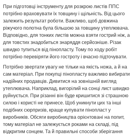
При підготовці інструменту для розкрою листів ППС
потрібно враховувати їх товщину і щільність. Від цього
залежить результат роботи. Важливо, щоб довжина
ріжучого полотна була більшою за товщину утеплювача.
Відповідно, для тонких листів можна взяти гострий ніж, а
для товстих знадобиться знаряддя серйозніше. Різак
швидко тупиться від пінопласту. Тому по ходу робіт
потрібно перевіряти його гостроту і вчасно підточувати.
Потрібно звертати увагу не тільки на якість ножа, а й на
сам матеріал. При покупці пінопласту важливо вибирати
надійних продавців. Дивитися на зовнішній вигляд
утеплювача. Наприклад, вигорілий на сонці лист швидко
руйнується. При різанні він буде кришитися зі страшною
силою і користі не принесе. Щоб уникнути цих та інші
подібних сюрпризів, краще купувати пінопласт у
виробників. Обсяги виробництва орієнтовані на попит,
тому матеріал не залежується роками на складі, під
відкритим сонцем. Та й правильні способи зберігання