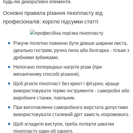
будь-які декоративні елементи.
Основні правила різання пінопласту від
професіоналів: короткі підсумки статті
Ріжуче полотно повинно бути довше ширини листа,
ідеально гострим, ручна пила або болгарка - тільки з
дрібними зубчиками.
Непогано попередньо нагріти різак (при
механічному способі різання).
Щоб різати пінопласт без крихт і фігурно, краще
використовувати термо інструменти - саморобні або
виробничі станки, паяльник.
При виготовленні саморобного верстата допустимо
використовувати сталевий дріт замість ніхромового.
Щоб згладити виступи, треба потерти шматки
пінопласту один об одного.