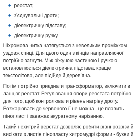
реостат;
з'єднувальні дроти;
діелектричну підставу;
діелектричну ручку.
Ніхромова нитка натягується з невеликим проміжком
уздовж спиці. Для цього один з кінців направляючої
потрібно загнути. Між ріжучою частиною і ручкою
встановлюється діелектрична підстава, краще
текстолітова, але підійде й дерев'яна.
Потім потрібно приєднати трансформатор, включити в
ланцюг реостат. Регулювання опори реостата потрібно
для того, щоб контролювати рівень нагріву дроту.
Розжарювати до червоного її не можна - це плавить
пінопласт і заважає акуратному нарізанню.
Такий нехитрий верстат дозволяє робити рівні розрізи й
висікати з листів пінопласту хитромудрі форми - букви й