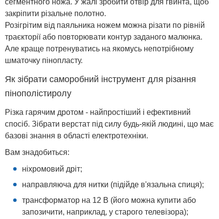
сегментного ножа. У жалі зробити отвір для гвинта, щоб
закріпити різальне полотно.
Розігрітим від паяльника ножем можна різати по рівній
траєкторії або повторювати контур заданого малюнка.
Але краще потренуватись на якомусь непотрібному
шматочку пінопласту.
Як зібрати саморобний інструмент для різання
пінополістиролу
Різка гарячим дротом - найпростіший і ефективний
спосіб. Зібрати верстат під силу будь-якій людині, що має
базові знання в області електротехніки.
Вам знадобиться:
ніхромовий дріт;
направляюча для нитки (підійде в'язальна спиця);
трансформатор на 12 В (його можна купити або
запозичити, наприклад, у старого телевізора);