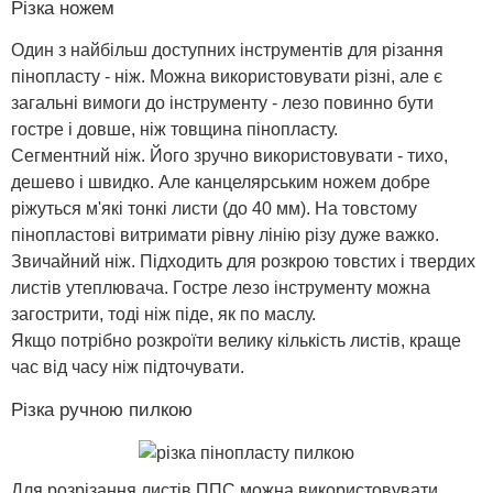
Різка ножем
Один з найбільш доступних інструментів для різання
пінопласту - ніж. Можна використовувати різні, але є
загальні вимоги до інструменту - лезо повинно бути
гостре і довше, ніж товщина пінопласту.
Сегментний ніж. Його зручно використовувати - тихо,
дешево і швидко. Але канцелярським ножем добре
ріжуться м'які тонкі листи (до 40 мм). На товстому
пінопластові витримати рівну лінію різу дуже важко.
Звичайний ніж. Підходить для розкрою товстих і твердих
листів утеплювача. Гостре лезо інструменту можна
загострити, тоді ніж піде, як по маслу.
Якщо потрібно розкроїти велику кількість листів, краще
час від часу ніж підточувати.
Різка ручною пилкою
Для розрізання листів ППС можна використовувати