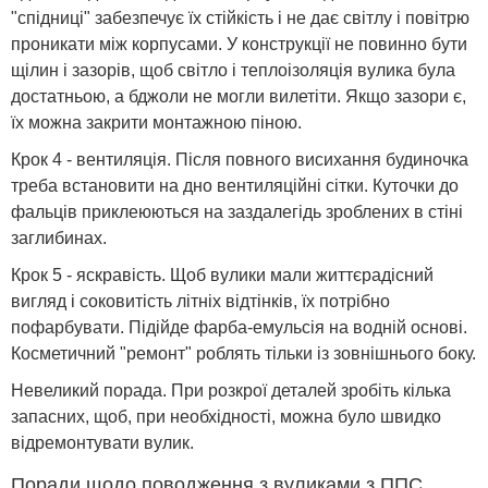
"спідниці" забезпечує їх стійкість і не дає світлу і повітрю
проникати між корпусами. У конструкції не повинно бути
щілин і зазорів, щоб світло і теплоізоляція вулика була
достатньою, а бджоли не могли вилетіти. Якщо зазори є,
їх можна закрити монтажною піною.
Крок 4 - вентиляція. Після повного висихання будиночка
треба встановити на дно вентиляційні сітки. Куточки до
фальців приклеюються на заздалегідь зроблених в стіні
заглибинах.
Крок 5 - яскравість. Щоб вулики мали життєрадісний
вигляд і соковитість літніх відтінків, їх потрібно
пофарбувати. Підійде фарба-емульсія на водній основі.
Косметичний "ремонт" роблять тільки із зовнішнього боку.
Невеликий порада. При розкрої деталей зробіть кілька
запасних, щоб, при необхідності, можна було швидко
відремонтувати вулик.
Поради щодо поводження з вуликами з ППС