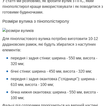
У статті ми розповімо, як зробити вулик з ППС, який
пінополістирол краще використовувати і як поводитися з
готовими будиночками.
Розміри вулика з пінополістиролу
Для пінопластового вулика потрібно виготовити 10-12
дадановских рамок, які будуть збиратися з наступних
елементів:
передня і задня стінки: ширина - 550 мм, висота -
320 мм;
бічні стінки: ширина - 450 мм, висота - 320 мм;
передня і задня окантовка ("спідниця"): ширина -
610 мм, висота - 100 мм;
бічна нижня окантовка: ширина - 550 мм, висота -
100 мм;
Фальці під соторамки прорізаються на верхній частині