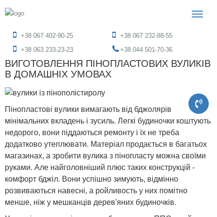
+38 067 402-90-25
+38 067 232-88-55
+38 063 233-23-23
+38 044 501-70-36
ВИГОТОВЛЕННЯ ПІНОПЛАСТОВИХ ВУЛИКІВ
В ДОМАШНІХ УМОВАХ
Пінопластові вулики вимагають від бджолярів
мінімальних вкладень і зусиль. Легкі будиночки коштують
недорого, вони піддаються ремонту і їх не треба
додатково утеплювати. Матеріал продається в багатьох
магазинах, а зробити вулика з пінопласту можна своїми
руками. Але найголовніший плюс таких конструкцій -
комфорт бджіл. Вони успішно зимують, відмінно
розвиваються навесні, а ройливость у них помітно
менше, ніж у мешканців дерев'яних будиночків.