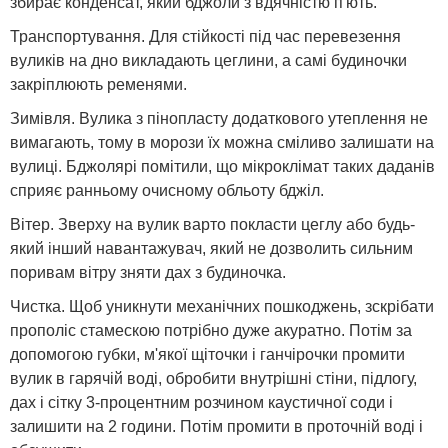
збирає конденсат, який бджоли з вдячністю п'ють.
Транспортування. Для стійкості під час перевезення
вуликів на дно викладають цеглини, а самі будиночки
закріплюють ременями.
Зимівля. Вулика з пінопласту додаткового утеплення не
вимагають, тому в морози їх можна сміливо залишати на
вулиці. Бджолярі помітили, що мікроклімат таких даданів
сприяє ранньому очисному обльоту бджіл.
Вітер. Зверху на вулик варто покласти цеглу або будь-
який інший навантажувач, який не дозволить сильним
поривам вітру зняти дах з будиночка.
Чистка. Щоб уникнути механічних пошкоджень, зскрібати
прополіс стамескою потрібно дуже акуратно. Потім за
допомогою губки, м'якої щіточки і ганчірочки промити
вулик в гарячій воді, обробити внутрішні стіни, підлогу,
дах і сітку 3-процентним розчином каустичної соди і
залишити на 2 години. Потім промити в проточній воді і