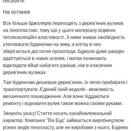
обсушити.
На останок
Все більше бджолярів переходять з дерев'яних вуликів
на пінопластові, тому що у цього матеріалу відмінні
теплоізоляційні властивості. З ними зникає необхідність
утеплювати будиночки на зиму, а влітку в них
зберігається достатня прохолода. Бджоли дуже швидко
адаптуються в нових оселях, і матки починають
відкладати яйця набагато раніше, ніж в класичних
дерев'яних вуликах.
Такі будиночки дешевше дерев'яних, їх легко прибирати і
транспортувати. Єдиний їхній недолік - можливість
механічного пошкодження. Але вони піддаються
ремонту і відновити вулик також можна своїми руками.
Зверніть увагу! Стаття носить ознайомлювальний
характер. Компанія "Вiк Буд" займається виробництвом
різних видів пінопласту, але не виробами з нього. Будемо