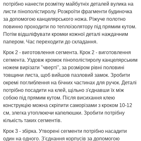
потрібно нанести розмітку майбутніх деталей вулика на
листи пінополістиролу. Розкроїти фрагменти будиночка
за допомогою канцелярського ножа. Ріжуче полотно
повинно проходити по теплоізолятору під прямим кутом.
Потім відшліфувати кромки кожної деталі наждачним
папером. Час переходити до складання.
Крок 2 - виготовлення сегмента. Крок 2 - виготовлення
сегмента. Уздовж кромок пінополістиролу канцелярським
ножем вирізати "чверті", за розміром рівні половині
товщини листа, щоб вийшов пазловий замок. Зробити
окремі поглиблення на бічних частинах для ручок. Деталі
потрібно посадити на клей, щільно з'єднавши їх між
собою під прямим кутом. Після висихання клею
конструкцію можна скріпити саморізами з кроком 10-12
см, злегка утоплюючи капелюшки. Зробити потрібну
кількість таких сегментів.
Крок 3 - збірка. Утворені сегменти потрібно насадити
один на одного. З'єднання корпусів за допомогою