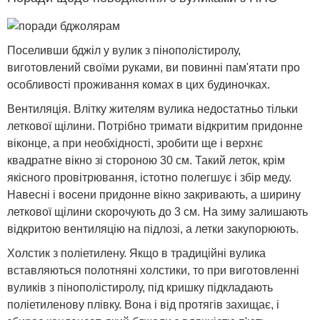
Поселивши бджіл у вулик з пінополістиролу,
виготовлений своїми руками, ви повинні пам'ятати про
особливості проживання комах в цих будиночках.
Вентиляція. Влітку жителям вулика недостатньо тільки
леткової щілини. Потрібно тримати відкритим придонне
віконце, а при необхідності, зробити ще і верхнє
квадратне вікно зі стороною 30 см. Такий леток, крім
якісного провітрювання, істотно полегшує і збір меду.
Навесні і восени придонне вікно закривають, а ширину
леткової щілини скорочують до 3 см. На зиму залишають
відкритою вентиляцію на підлозі, а летки закупорюють.
Холстик з поліетилену. Якщо в традиційні вулика
вставляються полотняні холстики, то при виготовленні
вуликів з пінополістиролу, під кришку підкладають
поліетиленову плівку. Вона і від протягів захищає, і