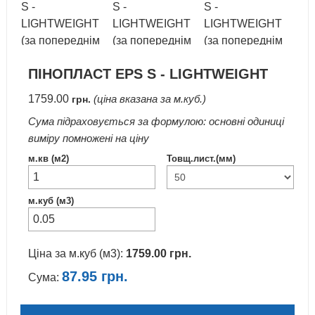
ПІНОПЛАСТ EPS S - LIGHTWEIGHT
1759.00
(ціна вказана за м.куб.)
грн.
Сума підраховується за формулою: основні одиниці
виміру помножені на ціну
м.кв (м2)
Товщ.лист.(мм)
м.куб (м3)
Ціна за м.куб (м3):
1759.00
грн.
87.95
грн.
Сума: